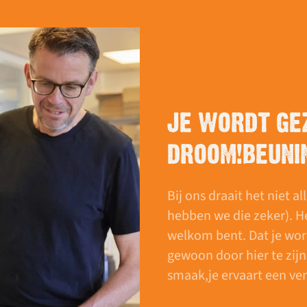
JE WORDT GEZ
DROOM!BEUNI
Bij ons draait het niet a
hebben we die zeker). He
welkom bent. Dat je word
gewoon door hier te zij
smaak,je ervaart een ver