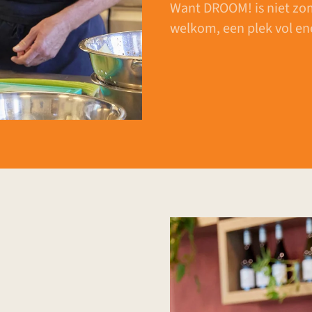
Want DROOM! is niet zom
welkom, een plek vol en