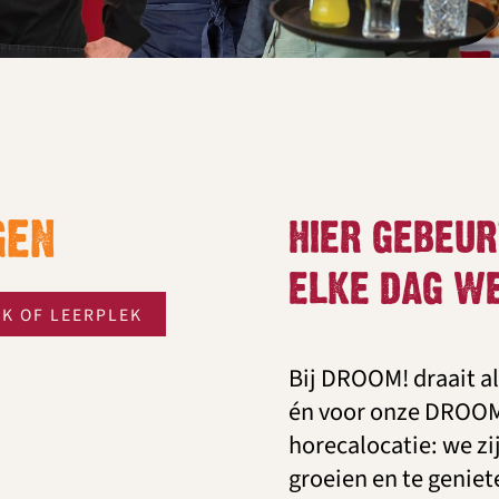
GEN
HIER GEBEUR
ELKE DAG W
RK OF LEERPLEK
Bij DROOM! draait a
én voor onze DROOM!
horecalocatie: we z
groeien en te geniet