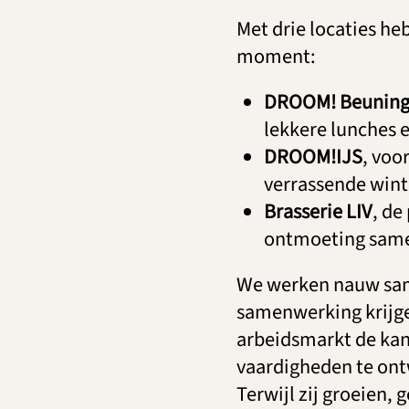
Met drie locaties heb
moment:
DROOM! Beunin
lekkere lunches 
DROOM!IJS
, voo
verrassende wint
Brasserie LIV
, de
ontmoeting sam
We werken nauw sam
samenwerking krijge
arbeidsmarkt de kan
vaardigheden te ont
Terwijl zij groeien, g