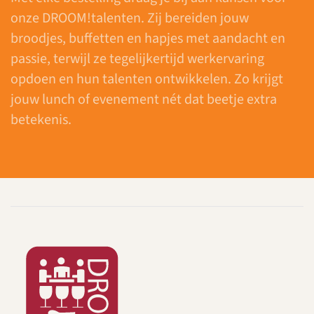
onze DROOM!talenten. Zij bereiden jouw
broodjes, buffetten en hapjes met aandacht en
passie, terwijl ze tegelijkertijd werkervaring
opdoen en hun talenten ontwikkelen. Zo krijgt
jouw lunch of evenement nét dat beetje extra
betekenis.