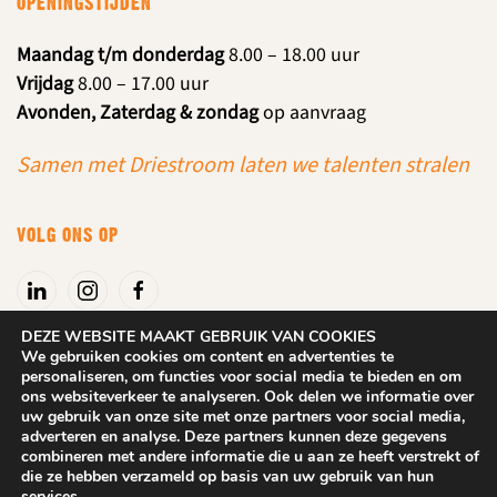
OPENINGSTIJDEN
Maandag t/m donderdag
8.00 – 18.00 uur
Vrijdag
8.00 – 17.00 uur
Avonden, Zaterdag & zondag
op aanvraag
Samen met Driestroom laten we talenten stralen
VOLG ONS OP
DEZE WEBSITE MAAKT GEBRUIK VAN COOKIES
We gebruiken cookies om content en advertenties te
personaliseren, om functies voor social media te bieden en om
Algemene voorwaarden
|
Privacyverklaring
ons websiteverkeer te analyseren. Ook delen we informatie over
uw gebruik van onze site met onze partners voor social media,
adverteren en analyse. Deze partners kunnen deze gegevens
2025
DROOM! Beuningen. Alle rechten behouden.
Website: Dix
combineren met andere informatie die u aan ze heeft verstrekt of
Design
die ze hebben verzameld op basis van uw gebruik van hun
services.