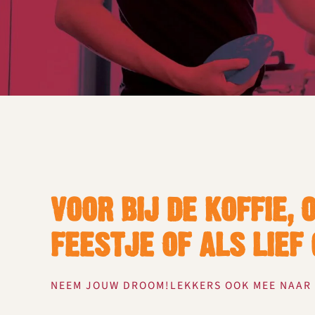
VOOR BIJ DE KOFFIE, 
FEESTJE OF ALS LIEF
NEEM JOUW DROOM!LEKKERS OOK MEE NAAR 