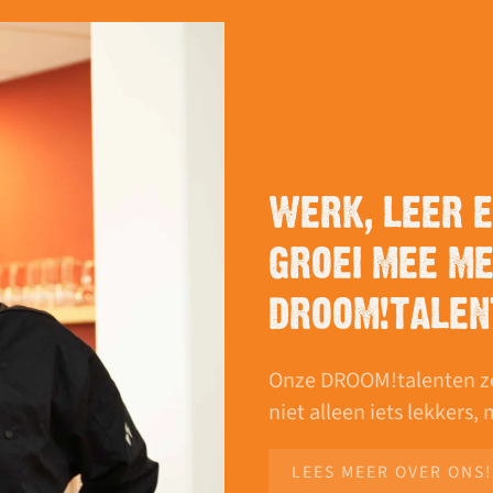
WERK, LEER 
GROEI MEE ME
DROOM!TALEN
Onze DROOM!talenten zorg
niet alleen iets lekkers,
LEES MEER OVER ONS!