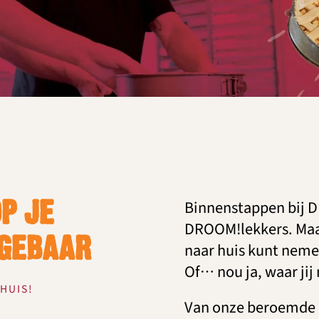
Binnenstappen bij 
OP JE
DROOM!lekkers. Maar 
 GEBAAR
naar huis kunt nemen
Of… nou ja, waar jij
HUIS!
Van onze beroemde 