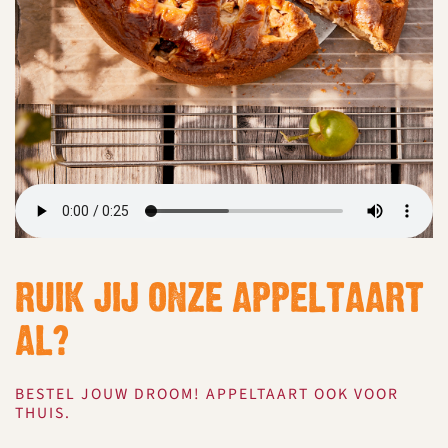
RUIK JIJ ONZE APPELTAART
AL?
BESTEL JOUW DROOM! APPELTAART OOK VOOR
THUIS.