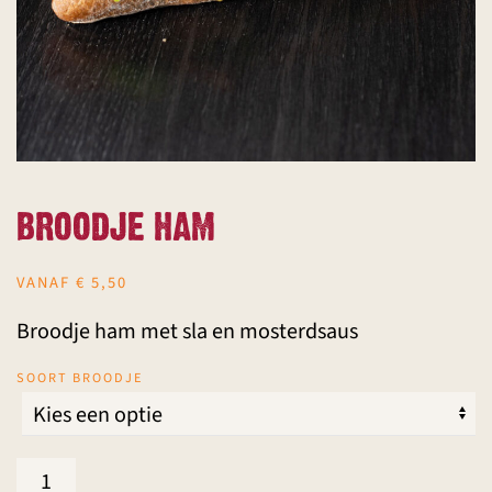
BROODJE HAM
VANAF
€
5,50
Broodje ham met sla en mosterdsaus
SOORT BROODJE
Broodje