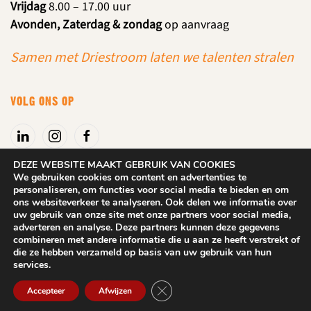
Vrijdag
8.00 – 17.00 uur
Avonden, Zaterdag & zondag
op aanvraag
Samen met Driestroom laten we talenten stralen
VOLG ONS OP
DEZE WEBSITE MAAKT GEBRUIK VAN COOKIES
We gebruiken cookies om content en advertenties te
personaliseren, om functies voor social media te bieden en om
Algemene voorwaarden
|
Privacyverklaring
ons websiteverkeer te analyseren. Ook delen we informatie over
uw gebruik van onze site met onze partners voor social media,
adverteren en analyse. Deze partners kunnen deze gegevens
2025
DROOM! Beuningen. Alle rechten behouden.
Website: Dix
combineren met andere informatie die u aan ze heeft verstrekt of
Design
die ze hebben verzameld op basis van uw gebruik van hun
services.
Sluit AVG/GDPR cookie banner
Accepteer
Afwijzen