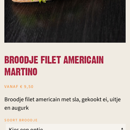
BROODJE FILET AMERICAIN
MARTINO
VANAF
€
9,50
Broodje filet americain met sla, gekookt ei, uitje
en augurk
SOORT BROODJE