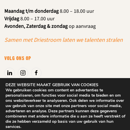
Maandag t/m donderdag
8.00 – 18.00 uur
Vrijdag
8.00 – 17.00 uur
Avonden, Zaterdag & zondag
op aanvraag
Samen met Driestroom laten we talenten stralen
VOLG ONS OP
DEZE WEBSITE MAAKT GEBRUIK VAN COOKIES
We gebruiken cookies om content en advertenties te
personaliseren, om functies voor social media te bieden en om
Algemene voorwaarden
|
Privacyverklaring
ons websiteverkeer te analyseren. Ook delen we informatie over
uw gebruik van onze site met onze partners voor social media,
adverteren en analyse. Deze partners kunnen deze gegevens
2025
DROOM! Beuningen. Alle rechten behouden.
Website: Dix
combineren met andere informatie die u aan ze heeft verstrekt of
Design
die ze hebben verzameld op basis van uw gebruik van hun
services.