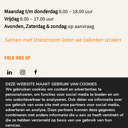
Maandag t/m donderdag
8.00 – 18.00 uur
Vrijdag
8.00 – 17.00 uur
Avonden, Zaterdag & zondag
op aanvraag
Samen met Driestroom laten we talenten stralen
VOLG ONS OP
DEZE WEBSITE MAAKT GEBRUIK VAN COOKIES
We gebruiken cookies om content en advertenties te
personaliseren, om functies voor social media te bieden en om
Algemene voorwaarden
|
Privacyverklaring
ons websiteverkeer te analyseren. Ook delen we informatie over
uw gebruik van onze site met onze partners voor social media,
adverteren en analyse. Deze partners kunnen deze gegevens
2025
DROOM! Beuningen. Alle rechten behouden.
Website: Dix
combineren met andere informatie die u aan ze heeft verstrekt of
Design
die ze hebben verzameld op basis van uw gebruik van hun
services.