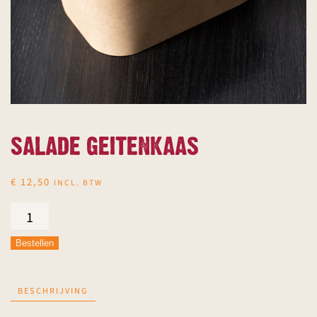
SALADE GEITENKAAS
€
12,50
INCL. BTW
Salade
Geitenkaas
Bestellen
aantal
BESCHRIJVING