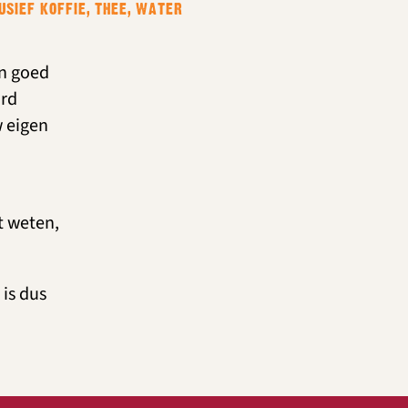
USIEF KOFFIE, THEE, WATER
en goed
ord
w eigen
t weten,
 is dus