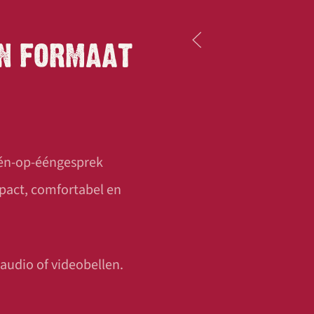
IN FORMAAT
één-op-ééngesprek
pact, comfortabel en
 audio of videobellen.