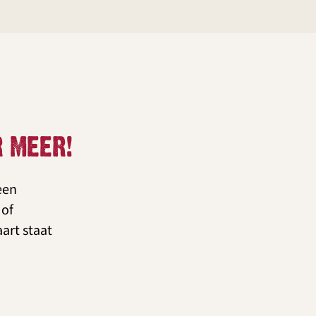
R MEER!
een
 of
art staat