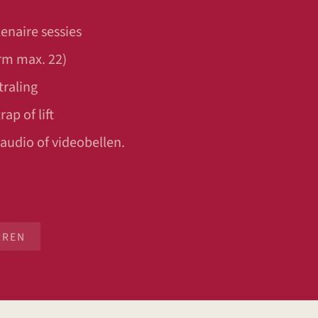
lenaire sessies
orm max. 22)
traling
ap of lift
 audio of videobellen.
RREN