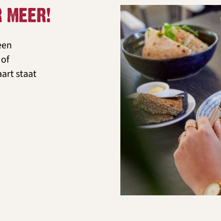
R MEER!
een
 of
art staat