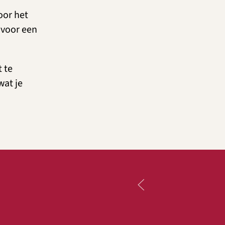
oor het
 voor een
 te
wat je