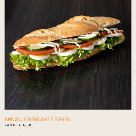
variaties.
Deze
optie
kan
gekozen
worden
op
de
productpagina
BROODJE GEKOOKTE EIEREN
VANAF
€
4,50
Dit