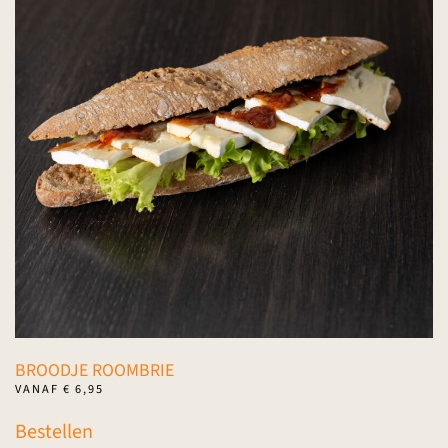
Deze
optie
kan
gekozen
worden
op
de
productpagina
BROODJE ROOMBRIE
VANAF
€
6,95
Dit
Bestellen
product