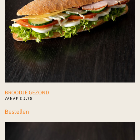
gekozen
worden
op
de
productpagina
BROODJE GEZOND
VANAF
€
5,75
Dit
Bestellen
product
heeft
meerdere