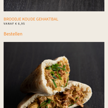
BROODJE KOUDE GEHAKTBAL
VANAF
€
6,95
Dit
Bestellen
product
heeft
meerdere
variaties.
Deze
optie
kan
gekozen
worden
op
de