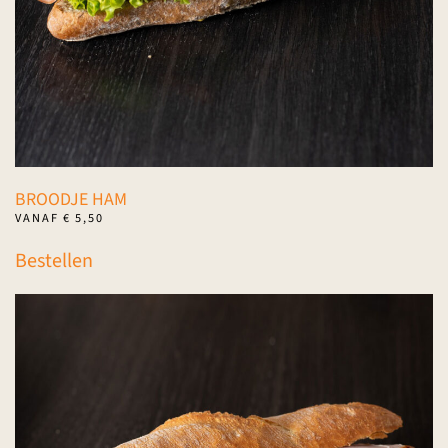
de
productpagina
BROODJE HAM
VANAF
€
5,50
Dit
Bestellen
product
heeft
meerdere
variaties.
Deze
optie
kan