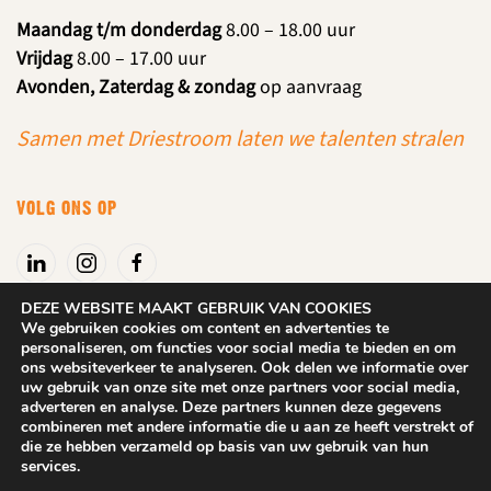
Maandag t/m donderdag
8.00 – 18.00 uur
Vrijdag
8.00 – 17.00 uur
Avonden, Zaterdag & zondag
op aanvraag
Samen met Driestroom laten we talenten stralen
VOLG ONS OP
DEZE WEBSITE MAAKT GEBRUIK VAN COOKIES
We gebruiken cookies om content en advertenties te
personaliseren, om functies voor social media te bieden en om
Algemene voorwaarden
|
Privacyverklaring
ons websiteverkeer te analyseren. Ook delen we informatie over
uw gebruik van onze site met onze partners voor social media,
adverteren en analyse. Deze partners kunnen deze gegevens
2025
DROOM! Beuningen. Alle rechten behouden.
Website: Dix
combineren met andere informatie die u aan ze heeft verstrekt of
Design
die ze hebben verzameld op basis van uw gebruik van hun
services.