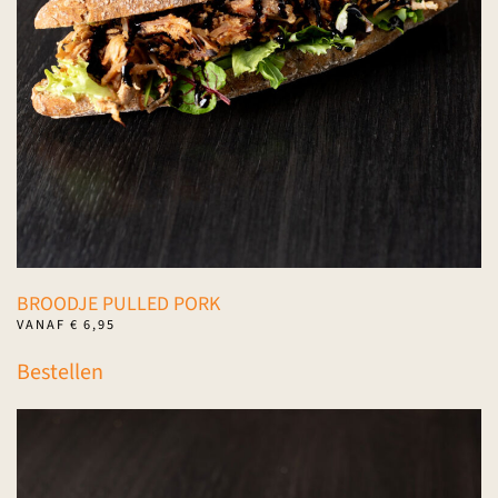
BROODJE PULLED PORK
VANAF
€
6,95
Dit
Bestellen
product
heeft
meerdere
variaties.