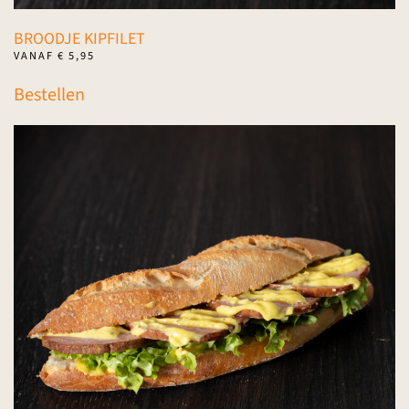
BROODJE KIPFILET
VANAF
€
5,95
Dit
Bestellen
product
heeft
meerdere
variaties.
Deze
optie
kan
gekozen
worden
op
de
productpagina