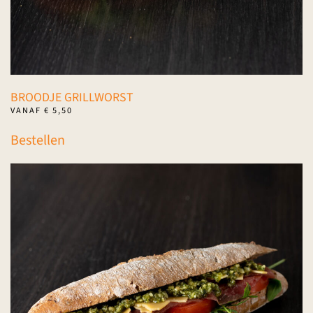
BROODJE GRILLWORST
VANAF
€
5,50
Dit
Bestellen
product
heeft
meerdere
variaties.
Deze
optie
kan
gekozen
worden