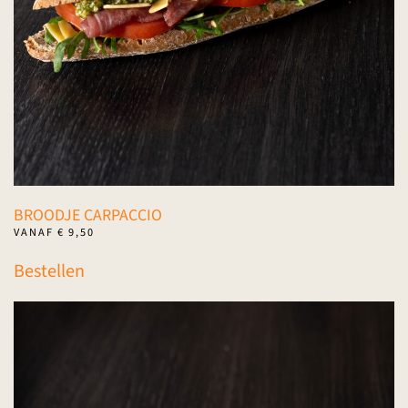
op
de
productpagina
BROODJE CARPACCIO
VANAF
€
9,50
Dit
Bestellen
product
heeft
meerdere
variaties.
Deze