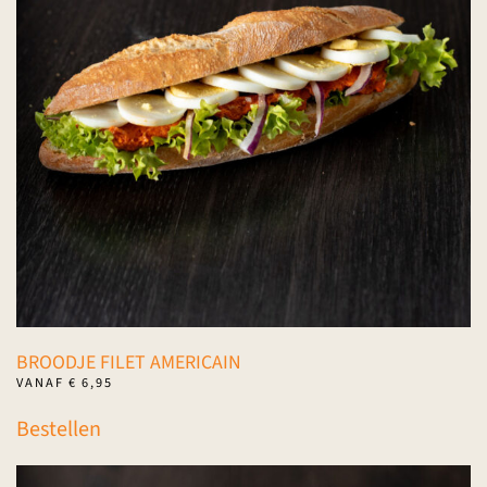
optie
kan
gekozen
worden
op
de
productpagina
BROODJE FILET AMERICAIN
VANAF
€
6,95
Dit
Bestellen
product
heeft