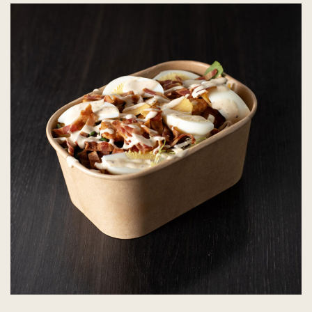
heeft
meerdere
variaties.
Deze
optie
kan
gekozen
worden
op
de
productpagina