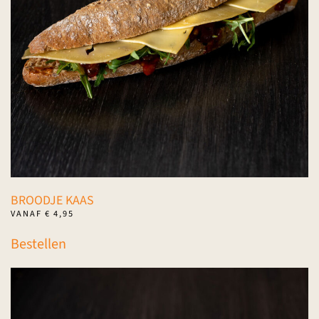
BROODJE KAAS
VANAF
€
4,95
Dit
Bestellen
product
heeft
meerdere
variaties.