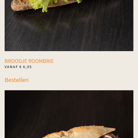
de
productpagina
BROODJE ROOMBRIE
VANAF
€
6,95
Dit
Bestellen
product
heeft
meerdere
variaties.
Deze
optie
kan