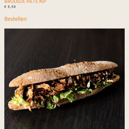
BROODJE HETE KIP
€
9,50
Bestellen