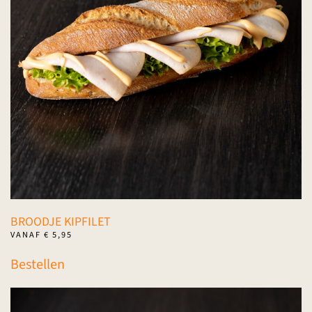
kan
gekozen
worden
op
de
productpagina
BROODJE KIPFILET
VANAF
€
5,95
Dit
Bestellen
product
heeft
meerdere