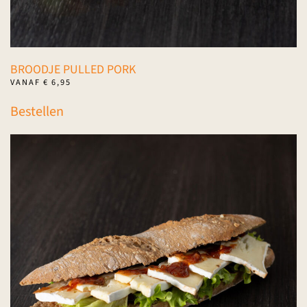
BROODJE PULLED PORK
VANAF
€
6,95
Dit
Bestellen
product
heeft
meerdere
variaties.
Deze
optie
kan
gekozen
worden
op