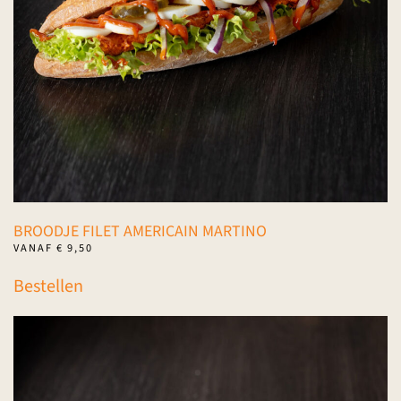
worden
op
de
productpagina
BROODJE FILET AMERICAIN MARTINO
VANAF
€
9,50
Dit
Bestellen
product
heeft
meerdere
variaties.
Deze