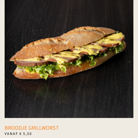
variaties.
Deze
optie
kan
gekozen
worden
op
de
productpagina
BROODJE GRILLWORST
VANAF
€
5,50