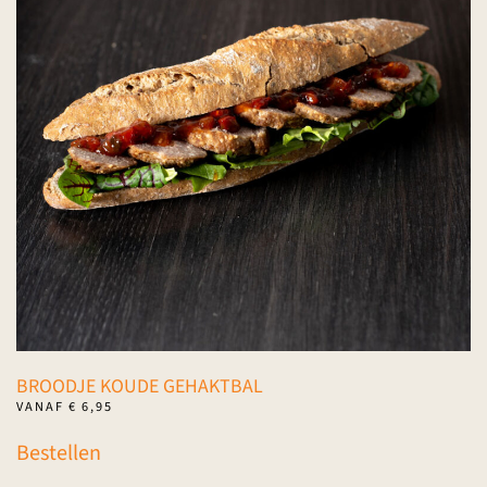
optie
kan
gekozen
worden
op
de
productpagina
BROODJE KOUDE GEHAKTBAL
VANAF
€
6,95
Dit
Bestellen
product