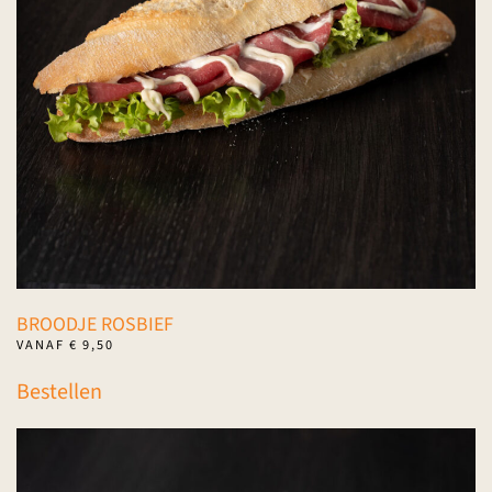
gekozen
worden
op
de
productpagina
BROODJE ROSBIEF
VANAF
€
9,50
Dit
Bestellen
product
heeft
meerdere