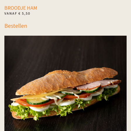
BROODJE HAM
VANAF
€
5,50
Dit
Bestellen
product
heeft
meerdere
variaties.
Deze
optie
kan
gekozen
worden
op
de
productpagina