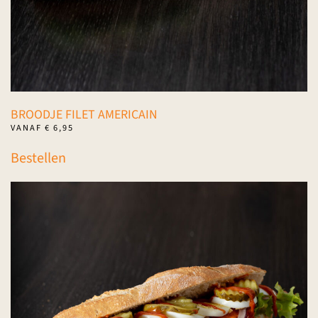
productpagina
BROODJE FILET AMERICAIN
VANAF
€
6,95
Dit
Bestellen
product
heeft
meerdere
variaties.
Deze
optie
kan
gekozen