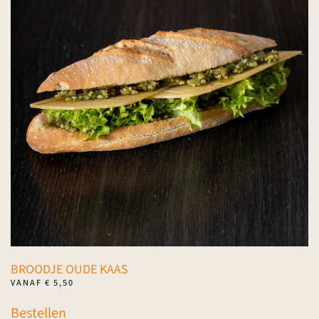
Deze
optie
kan
gekozen
worden
op
de
productpagina
BROODJE OUDE KAAS
VANAF
€
5,50
Dit
Bestellen
product