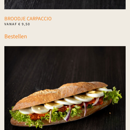
BROODJE CARPACCIO
VANAF
€
9,50
Dit
Bestellen
product
heeft
meerdere
variaties.
Deze
optie
kan
gekozen
worden
op
de