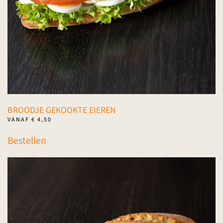
op
de
productpagina
BROODJE GEKOOKTE EIEREN
VANAF
€
4,50
Dit
Bestellen
product
heeft
meerdere
variaties.
Deze
optie