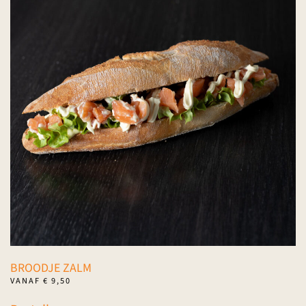
variaties.
Deze
optie
kan
gekozen
worden
op
de
productpagina
BROODJE ZALM
VANAF
€
9,50
Dit