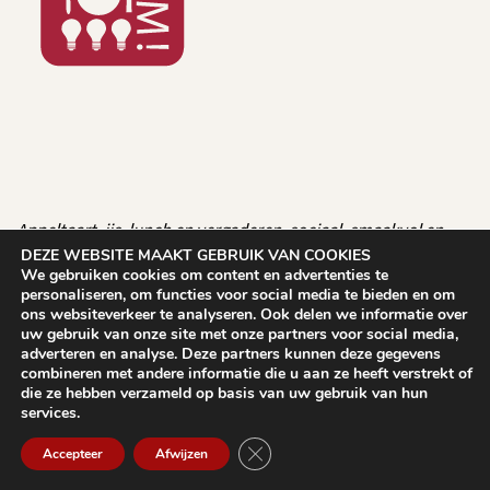
Appeltaart, ijs, lunch en vergaderen, sociaal, smaakvol en
met impact. Altijd met liefde bereid door DROOM!talenten.
DEZE WEBSITE MAAKT GEBRUIK VAN COOKIES
We gebruiken cookies om content en advertenties te
personaliseren, om functies voor social media te bieden en om
Schoenaker 10
ons websiteverkeer te analyseren. Ook delen we informatie over
6641 SZ Beuningen
uw gebruik van onze site met onze partners voor social media,
adverteren en analyse. Deze partners kunnen deze gegevens
024 677 90 61
combineren met andere informatie die u aan ze heeft verstrekt of
info@bijdroombeuningen.nl
die ze hebben verzameld op basis van uw gebruik van hun
services.
Sluit AVG/GDPR cookie banner
Accepteer
Afwijzen
OPENINGSTIJDEN