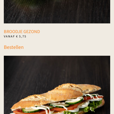
BROODJE GEZOND
VANAF
€
5,75
Dit
Bestellen
product
heeft
meerdere
variaties.
Deze
optie
kan
gekozen
worden